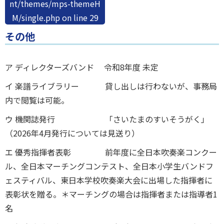
nt/themes/mps-themeH
M/single.php
on line
29
その他
ア ディレクターズバンド 令和8年度 未定
イ 楽譜ライブラリー 貸し出しは行わないが、事務局
内で閲覧は可能。
ウ 機関誌発行 「さいたまのすいそうがく」
（2026年4月発行については見送り）
エ 優秀指揮者表彰 前年度に全日本吹奏楽コンクー
ル、全日本マーチングコンテスト、全日本小学生バンドフ
ェスティバル、東日本学校吹奏楽大会に出場した指揮者に
表彰状を贈る。＊マーチングの場合は指揮者または指導者1
名