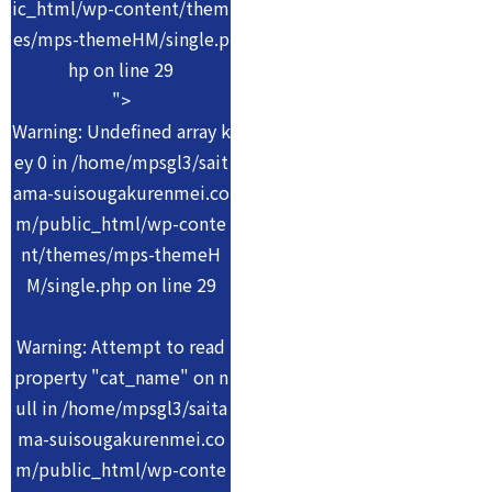
ic_html/wp-content/them
es/mps-themeHM/single.p
hp on line
29
">
Warning
: Undefined array k
ey 0 in
/home/mpsgl3/sait
ama-suisougakurenmei.co
m/public_html/wp-conte
nt/themes/mps-themeH
M/single.php
on line
29
Warning
: Attempt to read
property "cat_name" on n
ull in
/home/mpsgl3/saita
ma-suisougakurenmei.co
m/public_html/wp-conte