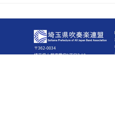
〒362-0034
埼玉県上尾市愛宕1丁目7-10
コスモ上尾104
FAX：048-833-4662
一般団体
常任理事
理事