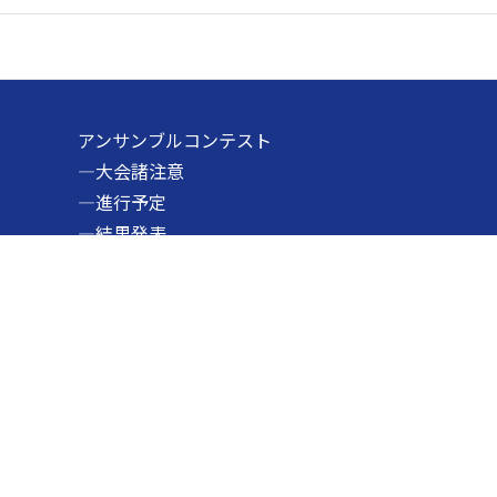
アンサンブルコンテスト
―大会諸注意
―進行予定
―結果発表
―過去の大会結果
ティバル
加盟団体専用
―総会資料
―各種大会資料
―その他資料
支部事業
―支部研究発表会