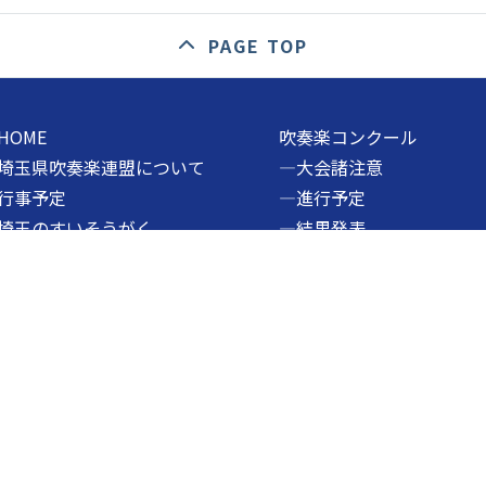
PAGE TOP
HOME
吹奏楽コンクール
埼玉県吹奏楽連盟について
―大会諸注意
行事予定
―進行予定
埼玉のすいそうがく
―結果発表
加盟登録
―過去の大会結果
お知らせ
マーチングバンドフェス
加盟団体へのお知らせ
―大会諸注意
ダウンロード
―進行予定
お問い合わせ
―結果発表
プライバシーポリシー
―過去の大会結果
サイトマップ