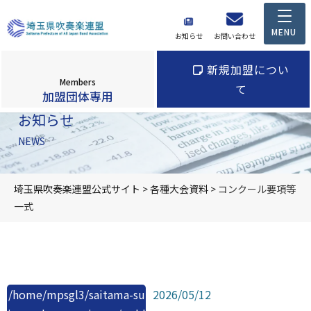
お知らせ
お問い合わせ
新規加盟につい
Members
て
加盟団体専用
お知らせ
NEWS
埼玉県吹奏楽連盟公式サイト
>
各種大会資料
>
コンクール要項等
一式
/home/mpsgl3/saitama-su
2026/05/12