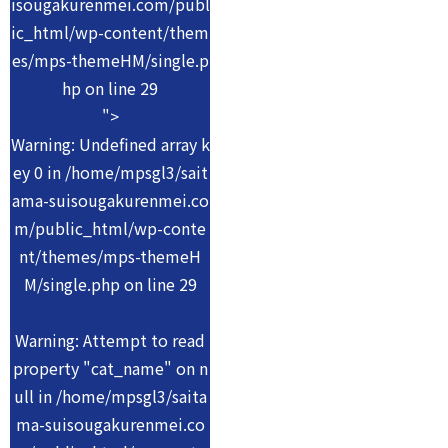
isougakurenmei.com/publ
ic_html/wp-content/them
es/mps-themeHM/single.p
hp on line
29
">
Warning
: Undefined array k
ey 0 in
/home/mpsgl3/sait
ama-suisougakurenmei.co
m/public_html/wp-conte
nt/themes/mps-themeH
M/single.php
on line
29
Warning
: Attempt to read
property "cat_name" on n
ull in
/home/mpsgl3/saita
ma-suisougakurenmei.co