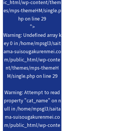
ic_html/wp-content/them
es/mps-themeHM/single.p
hp on line
29
">
Warning
: Undefined array k
ey 0 in
/home/mpsgl3/sait
ama-suisougakurenmei.co
m/public_html/wp-conte
nt/themes/mps-themeH
M/single.php
on line
29
Warning
: Attempt to read
property "cat_name" on n
ull in
/home/mpsgl3/saita
ma-suisougakurenmei.co
m/public_html/wp-conte