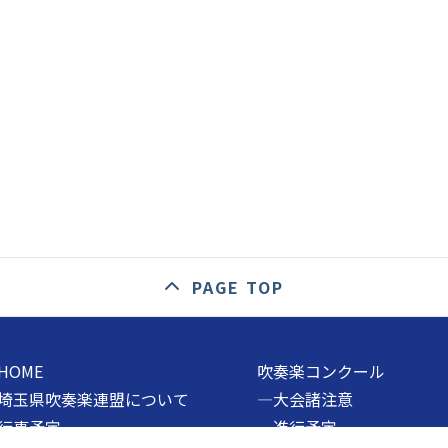
PAGE TOP
HOME
吹奏楽コンクール
埼玉県吹奏楽連盟について
―大会諸注意
行事予定
―進行予定