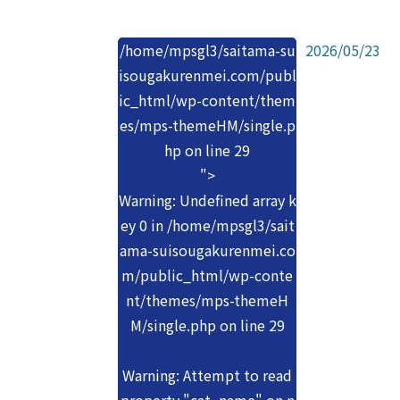
/home/mpsgl3/saitama-su
2026/05/23
isougakurenmei.com/publ
ic_html/wp-content/them
es/mps-themeHM/single.p
hp on line
29
">
Warning
: Undefined array k
ey 0 in
/home/mpsgl3/sait
ama-suisougakurenmei.co
m/public_html/wp-conte
nt/themes/mps-themeH
M/single.php
on line
29
Warning
: Attempt to read