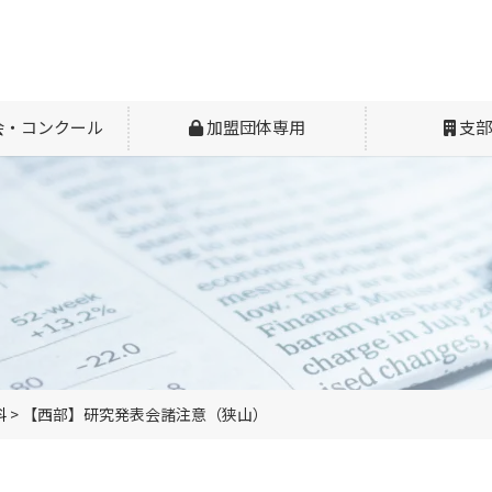
会・コンクール
加盟団体専用
支部
料
>
【西部】研究発表会諸注意（狭山）