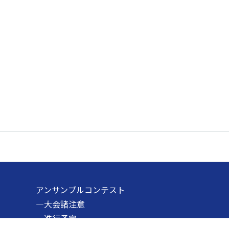
アンサンブルコンテスト
―大会諸注意
―進行予定