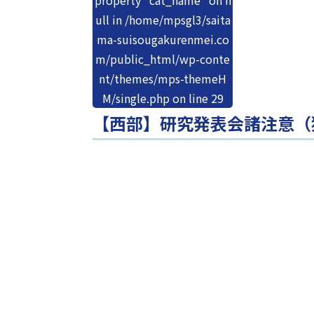
property "cat_name" on n
ull in
/home/mpsgl3/saita
ma-suisougakurenmei.co
m/public_html/wp-conte
nt/themes/mps-themeH
M/single.php
on line
29
【西部】研究発表会諸注意（