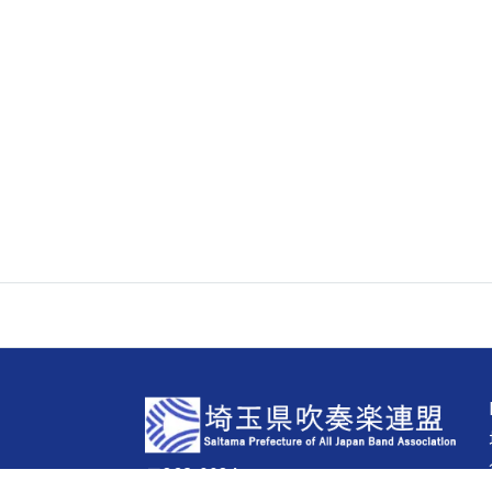
〒362-0034